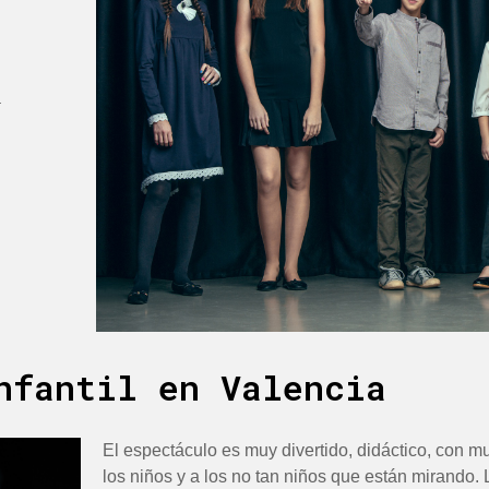
a
nfantil en Valencia
El espectáculo es muy divertido, didáctico, con m
los niños y a los no tan niños que están mirando.