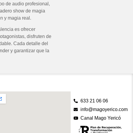
po de audio profesional,
rdadero show de magia
ón y magia real.
alencia es ofrecer
otagonistas, disfruten de
idable. Cada detalle del
der y garantizar que la
633 21 06 06
info@magoyerico.com
Canal Mago Yericó