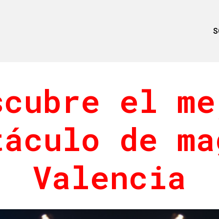
S
scubre el me
táculo de ma
Valencia