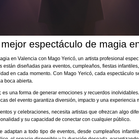
 mejor espectáculo de magia en
gia en Valencia con Mago Yericó, un artista profesional especi
s están diseñadas para eventos, cumpleaños, fiestas infantiles
vidad en cada momento. Con Mago Yericó, cada espectáculo se
a boca abierta.
; es una forma de generar emociones y recuerdos inolvidables.
icas del evento garantiza diversión, impacto y una experiencia 
entos y celebraciones, necesita artistas que ofrezcan algo dif
ionalidad y su capacidad de conectar con cualquier público.
e adaptan a todo tipo de eventos, desde cumpleaños infantil
ico, el espacio disponible y la duración deseada, garantizando e