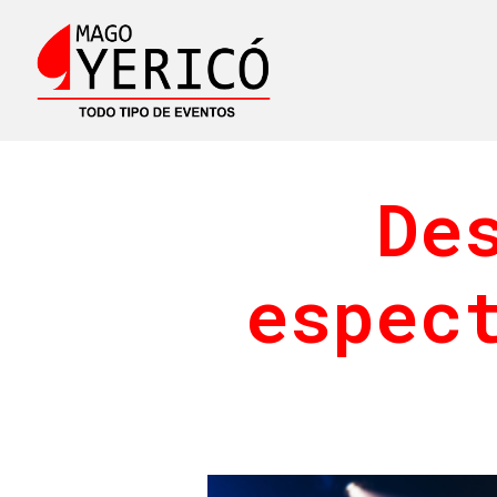
De
espec